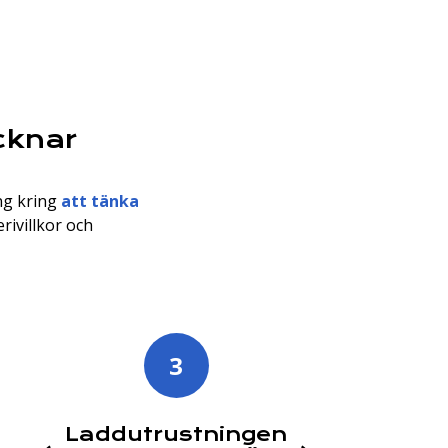
cknar
ng kring
att tänka
rivillkor och
3
Laddutrustningen