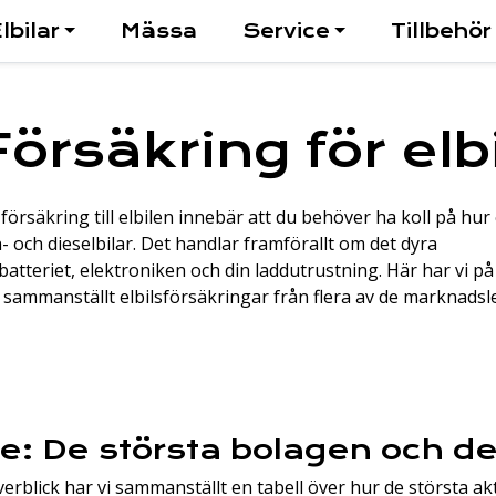
lbilar
Mässa
Service
Tillbehör
Försäkring för elbi
 försäkring till elbilen innebär att du behöver ha koll på hur e
- och dieselbilar. Det handlar framförallt om det dyra
tteriet, elektroniken och din laddutrustning. Här har vi på
e sammanställt elbilsförsäkringar från flera av de marknads
e: De största bolagen och d
verblick har vi sammanställt en tabell över hur de största a