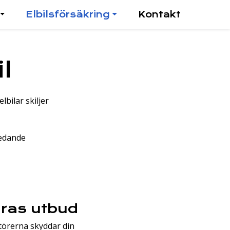
Elbilsförsäkring
Kontakt
l
lbilar skiljer
ledande
eras utbud
ktörerna skyddar din