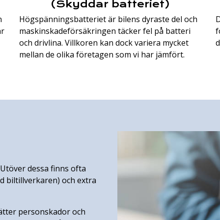
(Skyddar batteriet)
n
Högspänningsbatteriet är bilens dyraste del och
D
är
maskinskadeförsäkringen täcker fel på batteri
f
och drivlina. Villkoren kan dock variera mycket
d
mellan de olika företagen som vi har jämfört.
 Utöver dessa finns ofta
biltillverkaren) och extra
sätter personskador och