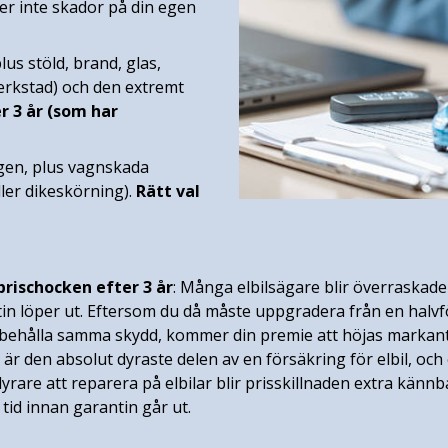
r inte skador på din egen
lus stöld, brand, glas,
erkstad) och den extremt
er 3 år (som har
ngen, plus vagnskada
ller dikeskörning).
Rätt val
prischocken efter 3 år
: Många elbilsägare blir överraskade n
n löper ut. Eftersom du då måste uppgradera från en halvfö
t behålla samma skydd, kommer din premie att höjas markant
 den absolut dyraste delen av en försäkring för elbil, och
yrare att reparera på elbilar blir prisskillnaden extra kännb
 tid innan garantin går ut.