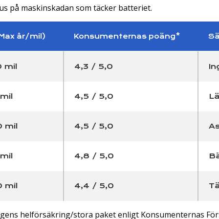
okus på maskinskadan som täcker batteriet.
Max år/mil)
Konsumenternas poäng*
Sä
 mil
4,3 / 5,0
In
mil
4,5 / 5,0
Lä
 mil
4,5 / 5,0
As
mil
4,8 / 5,0
Bä
 mil
4,4 / 5,0
Tä
gens helförsäkring/stora paket enligt Konsumenternas För