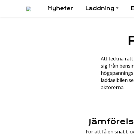
Nyheter
Laddning
E
Att teckna rätt
sig från bensin
högspänningsba
laddaelbilen.s
aktörerna.
Jämförels
För att få en snabb ö