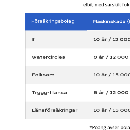
elbil, med särskilt f
Försäkringsbolag
Maskinskada (
If
10 år / 12 000
Watercircles
8 år / 12 000 
Folksam
10 år / 15 000
Trygg-Hansa
8 år / 12 000 
Länsförsäkringar
10 år / 15 000
*Poäng avser bola