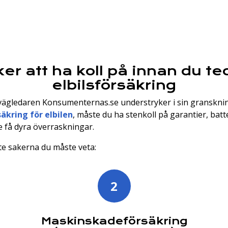
ker att ha koll på innan du te
elbilsförsäkring
ägledaren Konsumenternas.se understryker i sin granskni
säkring för elbilen
, måste du ha stenkoll på garantier, batte
te få dyra överraskningar.
ste sakerna du måste veta:
2
Maskinskadeförsäkring