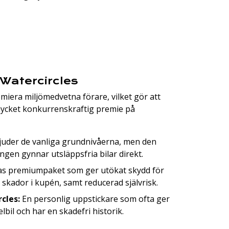
Watercircles
emiera miljömedvetna förare, vilket gör att
 mycket konkurrenskraftig premie på
juder de vanliga grundnivåerna, men den
gen gynnar utsläppsfria bilar direkt.
s premiumpaket som ger utökat skydd för
 skador i kupén, samt reducerad självrisk.
rcles:
En personlig uppstickare som ofta ger
lbil och har en skadefri historik.