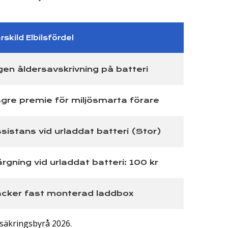
rskild Elbilsfördel
gen åldersavskrivning på batteri
gre premie för miljösmarta förare
sistans vid urladdat batteri (Stor)
rgning vid urladdat batteri: 100 kr
cker fast monterad laddbox
säkringsbyrå 2026.