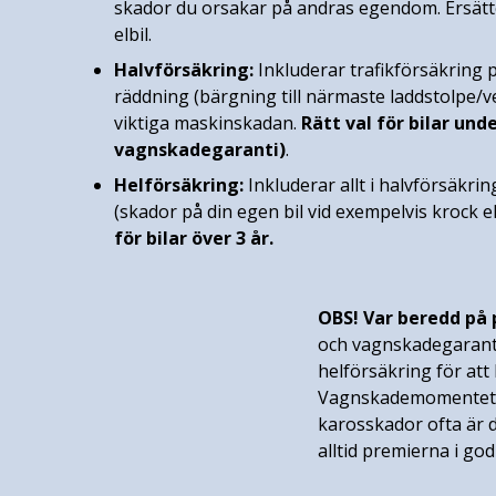
skador du orsakar på andras egendom. Ersätte
elbil.
Halvförsäkring:
Inkluderar trafikförsäkring p
räddning (bärgning till närmaste laddstolpe/v
viktiga maskinskadan.
Rätt val för bilar und
vagnskadegaranti)
.
Helförsäkring:
Inkluderar allt i halvförsäkri
(skador på din egen bil vid exempelvis krock e
för bilar över 3 år.
OBS! Var beredd på 
och vagnskadegaranti
helförsäkring för at
Vagnskademomentet är
karosskador ofta är d
alltid premierna i god