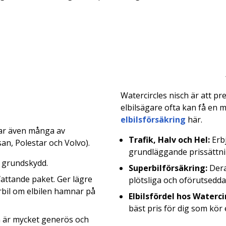
Watercircles nisch är att pr
elbilsägare ofta kan få en
elbilsförsäkring
här.
rar även många av
Trafik, Halv och Hel:
Erb
ssan, Polestar och Volvo).
grundläggande prissättnin
 grundskydd.
Superbilförsäkring:
Dera
ttande paket. Ger lägre
plötsliga och oförutsedda
yrbil om elbilen hamnar på
Elbilsfördel hos Waterci
bäst pris för dig som kör e
 är mycket generös och