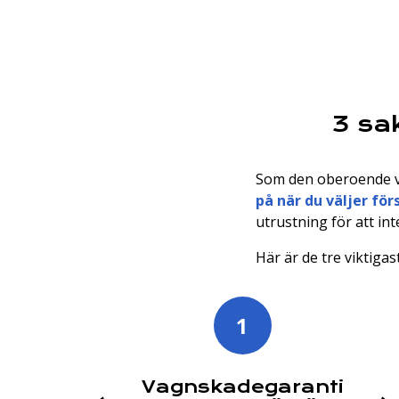
3 sa
Som den oberoende v
på när du väljer för
utrustning för att in
Här är de tre viktiga
1
Vagnskadegaranti