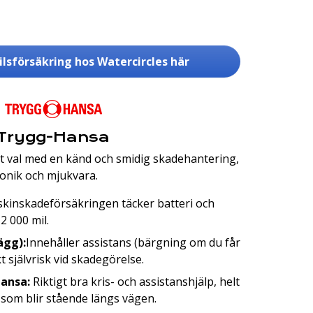
ilsförsäkring hos Watercircles här
Trygg-Hansa
t val med en känd och smidig skadehantering,
tronik och mjukvara.
kinskadeförsäkringen täcker batteri och
12 000 mil.
ägg):
Innehåller assistans (bärgning om du får
kt självrisk vid skadegörelse.
Hansa:
Riktigt bra kris- och assistanshjälp, helt
 som blir stående längs vägen.