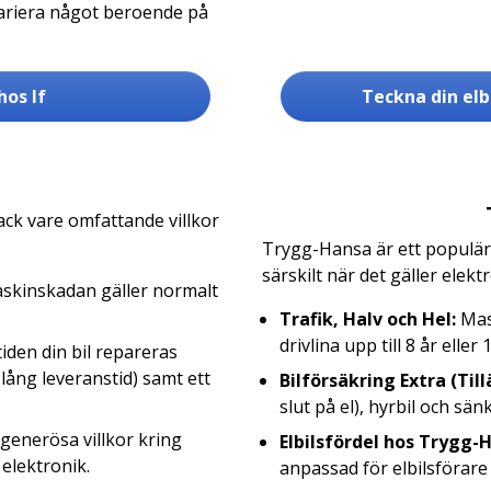
n variera något beroende på
hos If
Teckna din elb
ack vare omfattande villkor
Trygg-Hansa är ett populär
särskilt när det gäller elek
skinskadan gäller normalt
Trafik, Halv och Hel:
Mas
drivlina upp till 8 år eller 
iden din bil repareras
a lång leveranstid) samt ett
Bilförsäkring Extra (Till
slut på el), hyrbil och sän
generösa villkor kring
Elbilsfördel hos Trygg-
elektronik.
anpassad för elbilsförare